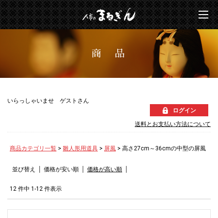
商 品
いらっしゃいませ ゲストさん
ログイン
送料とお支払い方法について
商品カテゴリ一覧
>
雛人形用道具
>
屏風
> 高さ27cm～36cmの中型の屏風
並び替え
価格が安い順
価格が高い順
12 件中 1-12 件表示