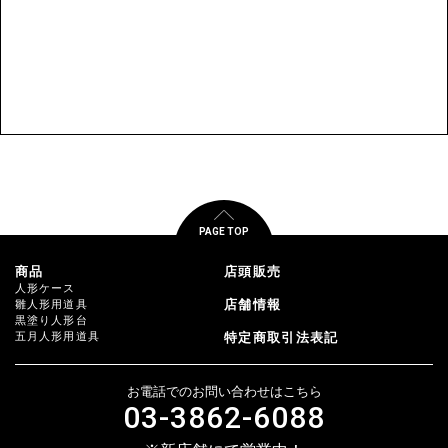
PAGE TOP
商品
店頭販売
人形ケース
店舗情報
雛人形用道具
黒塗り人形台
五月人形用道具
特定商取引法表記
お電話でのお問い合わせはこちら
03-3862-6088