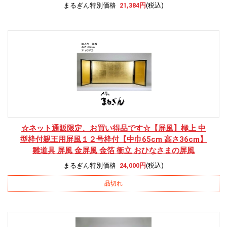
まるぎん特別価格
21,384円
(税込)
☆ネット通販限定、お買い得品です☆
【屏風】極上 中
型枠付親王用屏風１２号枠付【中巾65cm 高さ36cm】
雛道具 屏風 金屏風 金箔 衝立 おひなさまの屏風
まるぎん特別価格
24,000円
(税込)
品切れ