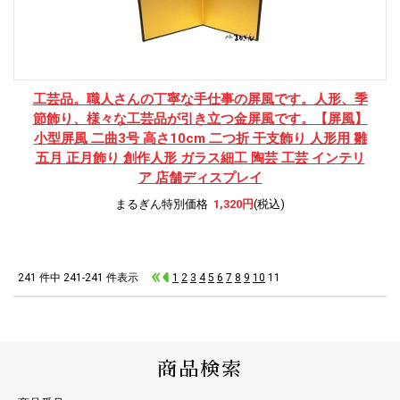
工芸品。職人さんの丁寧な手仕事の屏風です。人形、季
節飾り、様々な工芸品が引き立つ金屏風です。
【屏風】
小型屏風 二曲3号 高さ10cm 二つ折 干支飾り 人形用 雛
五月 正月飾り 創作人形 ガラス細工 陶芸 工芸 インテリ
ア 店舗ディスプレイ
まるぎん特別価格
1,320円
(税込)
241 件中 241-241 件表示
1
2
3
4
5
6
7
8
9
10
11
商品検索