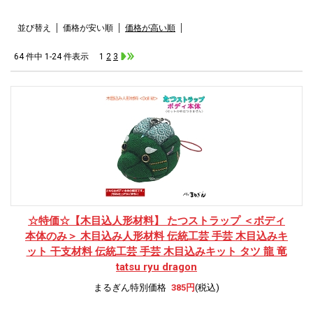
並び替え
価格が安い順
価格が高い順
64 件中 1-24 件表示
1
2
3
☆特価☆
【木目込人形材料】 たつストラップ ＜ボディ
本体のみ＞ 木目込み人形材料 伝統工芸 手芸 木目込みキ
ット 干支材料 伝統工芸 手芸 木目込みキット タツ 龍 竜
tatsu ryu dragon
まるぎん特別価格
385円
(税込)