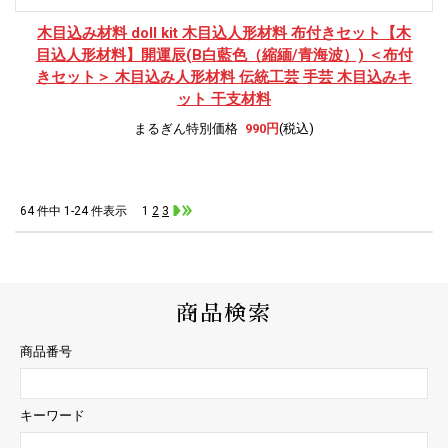
木目込み材料 doll kit 木目込人形材料 布付きセット
【木
目込人形材料】開運辰(B白藍色（縮緬/青海波）) ＜布付
きセット＞ 木目込み人形材料 伝統工芸 手芸 木目込みキ
ット 干支材料
まるぎん特別価格
990円
(税込)
64 件中 1-24 件表示
1
2
3
商品検索
商品番号
キーワード