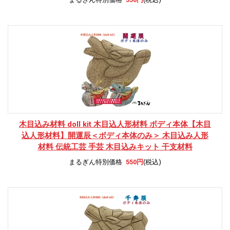
木目込み材料 doll kit 木目込人形材料 ボディ本体
【木目
込人形材料】開運辰＜ボディ本体のみ＞ 木目込み人形
材料 伝統工芸 手芸 木目込みキット 干支材料
まるぎん特別価格
550円
(税込)