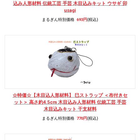
込み人形材料 伝統工芸 手芸 木目込みキット ウサギ 卯
usagi
まるぎん特別価格
693円
(税込)
☆特価☆
【木目込人形材料】 巳ストラップ ＜布付きセ
ット＞ 高さ約4.5cm 木目込み人形材料 伝統工芸 手芸
木目込みキット 干支材料
まるぎん特別価格
770円
(税込)