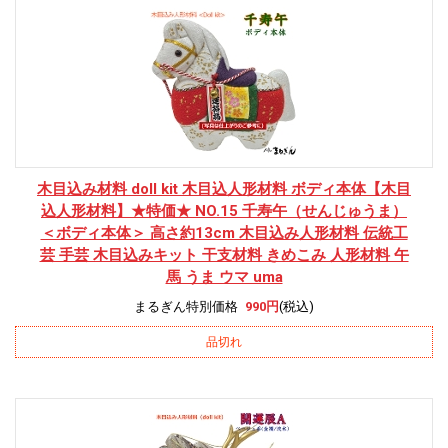
木目込み材料 doll kit 木目込人形材料 ボディ本体
【木目
込人形材料】★特価★ NO.15 千寿午（せんじゅうま）
＜ボディ本体＞ 高さ約13cm 木目込み人形材料 伝統工
芸 手芸 木目込みキット 干支材料 きめこみ 人形材料 午
馬 うま ウマ uma
まるぎん特別価格
990円
(税込)
品切れ