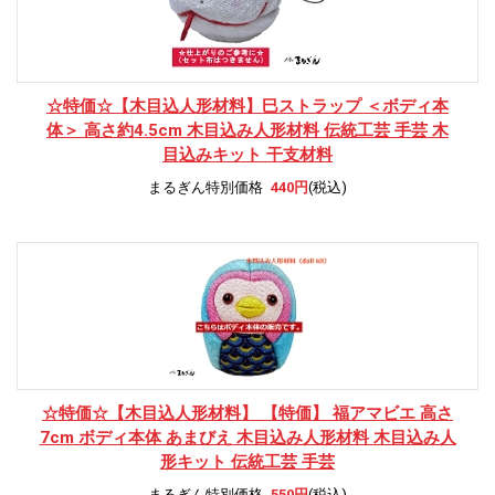
☆特価☆
【木目込人形材料】巳ストラップ ＜ボディ本
体＞ 高さ約4.5cm 木目込み人形材料 伝統工芸 手芸 木
目込みキット 干支材料
まるぎん特別価格
440円
(税込)
☆特価☆
【木目込人形材料】 【特価】 福アマビエ 高さ
7cm ボディ本体 あまびえ 木目込み人形材料 木目込み人
形キット 伝統工芸 手芸
まるぎん特別価格
550円
(税込)