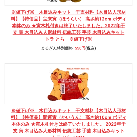
※値下げ※ 木目込みキット 干支材料
【木目込人形材
料】【特価品】宝来寅（ほうらい） 高さ約12cm ボディ
本体のみ ★寅木札付きは終了いたしました。2022年干
支 寅 木目込み人形材料 伝統工芸 手芸 木目込みキット
トラ とら ※値下げ※
まるぎん特別価格
550円
(税込)
※値下げ※ 木目込みキット 干支材料
【木目込人形材
料】【特価品】開運寅（かいうん） 高さ約10cm ボディ
本体のみ ★寅木札付きは終了いたしました。 2022年干
支 寅 木目込み人形材料 伝統工芸 手芸 木目込みキット