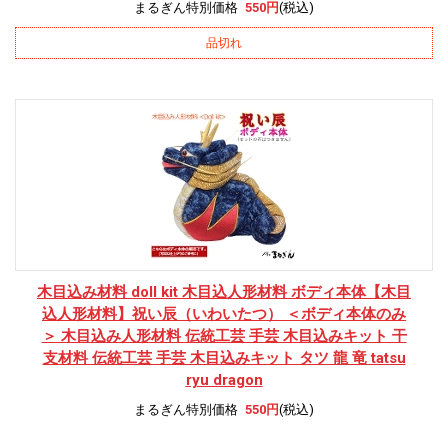
まるぎん特別価格
550円
(税込)
品切れ
木目込み材料 doll kit 木目込人形材料 ボディ本体
【木目
込人形材料】祝い辰（いわいたつ） ＜ボディ本体のみ
＞ 木目込み人形材料 伝統工芸 手芸 木目込みキット 干
支材料 伝統工芸 手芸 木目込みキット タツ 龍 竜 tatsu
ryu dragon
まるぎん特別価格
550円
(税込)