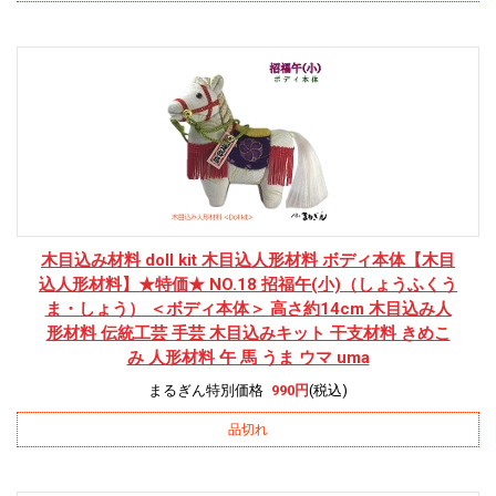
木目込み材料 doll kit 木目込人形材料 ボディ本体
【木目
込人形材料】★特価★ NO.18 招福午(小)（しょうふくう
ま・しょう） ＜ボディ本体＞ 高さ約14cm 木目込み人
形材料 伝統工芸 手芸 木目込みキット 干支材料 きめこ
み 人形材料 午 馬 うま ウマ uma
まるぎん特別価格
990円
(税込)
品切れ