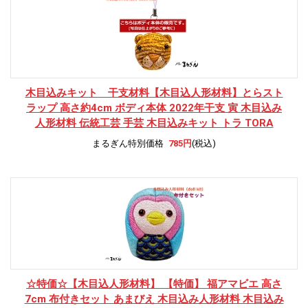
木目込みキット 干支材料
【木目込人形材料】とらスト
ラップ 高さ約4cm ボディ本体 2022年干支 寅 木目込み
人形材料 伝統工芸 手芸 木目込みキット トラ TORA
まるぎん特別価格
785円
(税込)
☆特価☆
【木目込人形材料】 【特価】 福アマビエ 高さ
7cm 布付きセット あまびえ 木目込み人形材料 木目込み