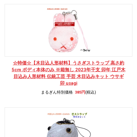
☆特価☆
【木目込人形材料】うさぎストラップ 高さ約
5cm ボディ本体のみ ※箱無し 2023年干支 卯年 江戸木
目込み人形材料 伝統工芸 手芸 木目込みキット ウサギ
卯 usagi
まるぎん特別価格
385円
(税込)