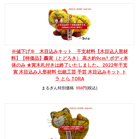
※値下げ※ 木目込みキット 干支材料
【木目込人形材
料】【特価品】轟寅（とどろき） 高さ約9cm? ボディ本
体のみ ★寅木札付きは終了いたしました。 2022年干支
寅 木目込み人形材料 伝統工芸 手芸 木目込みキット ト
ラ とら TORA
まるぎん特別価格
550円
(税込)