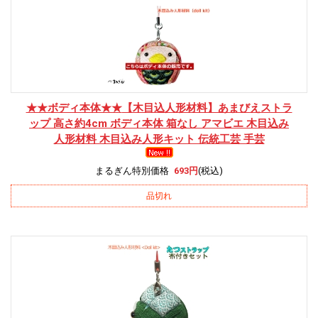
★★ボディ本体★★
【木目込人形材料】あまびえストラ
ップ 高さ約4cm ボディ本体 箱なし アマビエ 木目込み
人形材料 木目込み人形キット 伝統工芸 手芸
まるぎん特別価格
693円
(税込)
品切れ