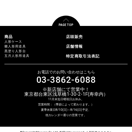
PAGE TOP
商品
店頭販売
人形ケース
店舗情報
雛人形用道具
黒塗り人形台
五月人形用道具
特定商取引法表記
お電話でのお問い合わせはこちら
03-3862-6088
※新店舗にて営業中！
東京都台東区浅草橋1-30-2-1F(寿幸内）
11月末迄日曜祝日お休み。
営業時間：（季節によって変わります。）
夏季休業日8/10(日)～8/16(日)予定、
他カレンダー通りの営業です。