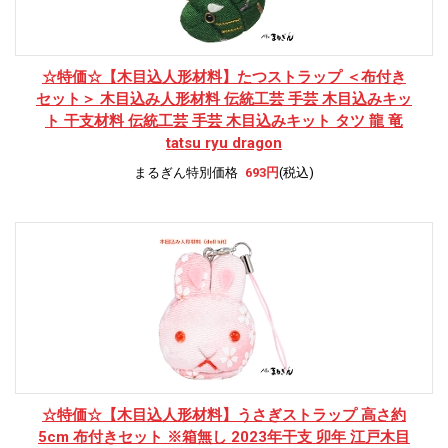
☆特価☆
【木目込人形材料】たつストラップ ＜布付き
セット＞ 木目込み人形材料 伝統工芸 手芸 木目込みキッ
ト 干支材料 伝統工芸 手芸 木目込みキット タツ 龍 竜
tatsu ryu dragon
まるぎん特別価格
693円
(税込)
☆特価☆
【木目込人形材料】うさぎストラップ 高さ約
5cm 布付きセット ※箱無し 2023年干支 卯年 江戸木目