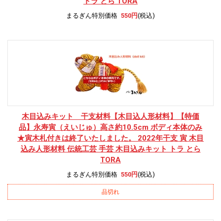
トラ とら TORA
まるぎん特別価格
550円
(税込)
木目込みキット 干支材料
【木目込人形材料】【特価
品】永寿寅（えいじゅ）高さ約10.5cm ボディ本体のみ
★寅木札付きは終了いたしました。 2022年干支 寅 木目
込み人形材料 伝統工芸 手芸 木目込みキット トラ とら
TORA
まるぎん特別価格
550円
(税込)
品切れ