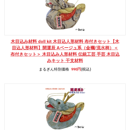
木目込み材料 doll kit 木目込人形材料 布付きセット
【木
目込人形材料】開運辰 Aベージュ系（金襴/流水柄）＜
布付きセット＞ 木目込み人形材料 伝統工芸 手芸 木目込
みキット 干支材料
まるぎん特別価格
990円
(税込)