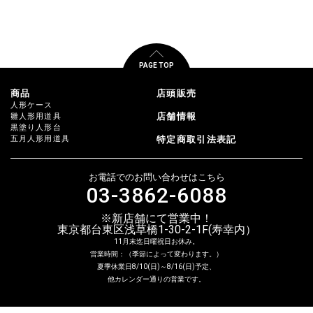
PAGE TOP
商品
店頭販売
人形ケース
店舗情報
雛人形用道具
黒塗り人形台
五月人形用道具
特定商取引法表記
お電話でのお問い合わせはこちら
03-3862-6088
※新店舗にて営業中！
東京都台東区浅草橋1-30-2-1F(寿幸内）
11月末迄日曜祝日お休み。
営業時間：（季節によって変わります。）
夏季休業日8/10(日)～8/16(日)予定、
他カレンダー通りの営業です。