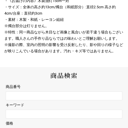
・《お届けの内容》木製油灯15cm一対
・サイズ：全体の高さ約13cm/燭台（和紙部分）:直径2.5cm 高さ約
4cm/台座：直径約3cm
・素材：木製・和紙・レーヨン組紐
※燭台部分は灯りません。
※特性：同一商品ながら木目など画像と風合いが若干違う場合もござい
ます。職人さんの手作り品ならではの味わいとご理解お願いします。
※撮影の際、室内の照明の影響を受け反射したり、影や回りの様子など
が映りこんでいる場合があります。汚れ・キズ等ではありません。
商品検索
商品番号
キーワード
価格