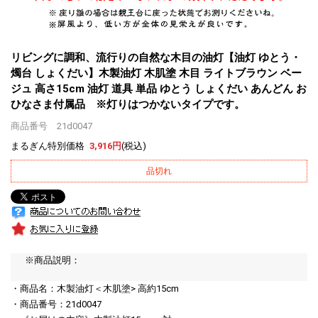
リビングに調和、流行りの自然な木目の油灯
【油灯 ゆとう・
燭台 しょくだい】木製油灯 木肌塗 木目 ライトブラウン ベー
ジュ 高さ15cm 油灯 道具 単品 ゆとう しょくだい あんどん お
ひなさま付属品 ※灯りはつかないタイプです。
商品番号 21d0047
まるぎん特別価格
3,916円
(税込)
品切れ
※商品説明：
・商品名：木製油灯＜木肌塗> 高約15cm
・商品番号：21d0047