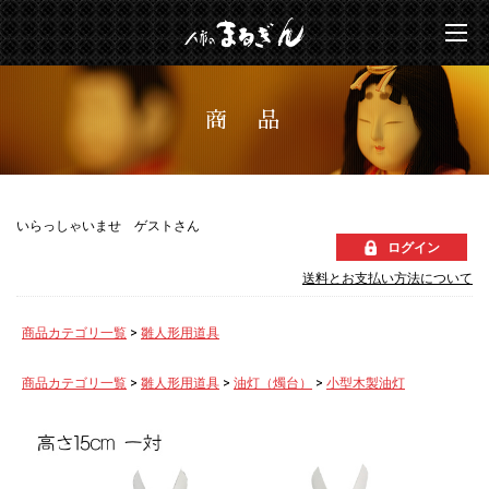
商 品
いらっしゃいませ ゲストさん
ログイン
送料とお支払い方法について
商品カテゴリ一覧
>
雛人形用道具
商品カテゴリ一覧
>
雛人形用道具
>
油灯（燭台）
>
小型木製油灯