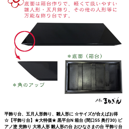
平飾り台、五月人形飾り、雛人形に ☆サイズが合えばお得
☆
【平飾り台】★大特価★ 黒平台N 箱台 (間口55 奥行30) ピ
アノ塗 兜飾り 大将人形 雛人形の台 おひなさまの台 平飾り台