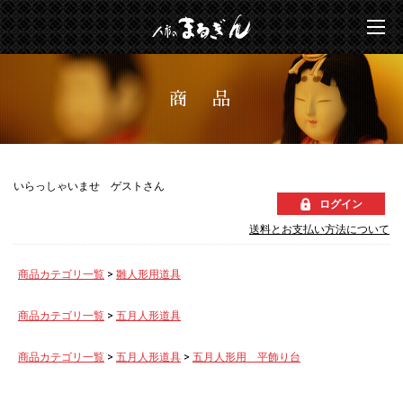
商 品
いらっしゃいませ ゲストさん
ログイン
送料とお支払い方法について
商品カテゴリ一覧
>
雛人形用道具
商品カテゴリ一覧
>
五月人形道具
商品カテゴリ一覧
>
五月人形道具
>
五月人形用 平飾り台