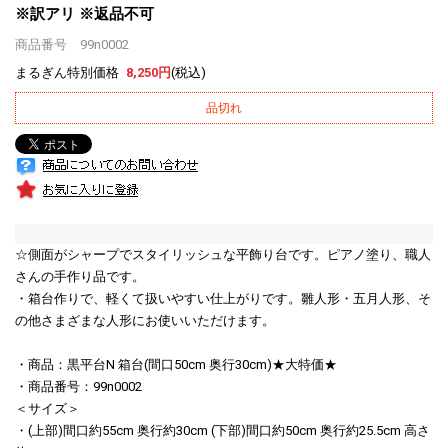
※訳アリ ※返品不可
商品番号 99n0002
まるぎん特別価格
8,250円
(税込)
品切れ
☆側面がシャープでスタイリッシュな平飾り台です。ピアノ塗り、職人
さんの手作り品です。
・箱台作りで、軽くて扱いやすい仕上がりです。雛人形・五月人形、そ
の他さまざまな人形にお使いいただけます。
・商品：黒平台N 箱台(間口50cm 奥行30cm)★大特価★
・商品番号：99n0002
＜サイズ＞
・(上部)間口約55cm 奥行約30cm (下部)間口約50cm 奥行約25.5cm 高さ