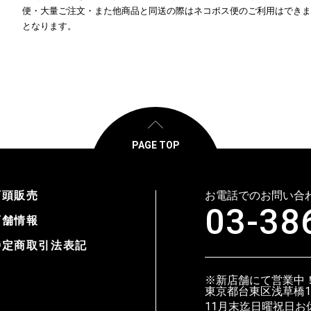
便・大量ご注文・また他商品と同送の際はネコポス便のご利用はできま
となります。
PAGE TOP
店頭販売
お電話でのお問い合
03-38
店舗情報
特定商取引法表記
※新店舗にて営業中
東京都台東区浅草橋1-3
11月末迄日曜祝日お