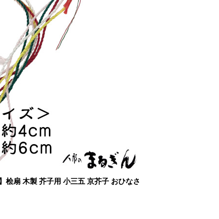
桧扇 木製 芥子用 小三五 京芥子 おひなさ