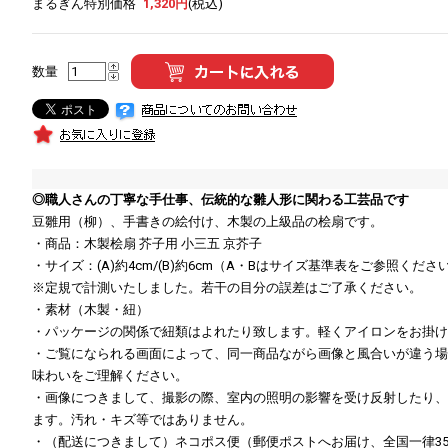
まるぎん特別価格
1,320円
(税込)
数量
◎職人さんの丁寧な手仕事、伝統的な雛人形に関わる工芸品です
豆雛用（柳）、手書きの絵付け、木製の上級品の桧扇です。
・商品：木製桧扇 芥子用 小三五 京芥子
・サイズ：(A)約4cm/(B)約6cm（A・Bはサイズ基準表をご参照くださ
※定規で計測いたしました。若干の目分の誤差はご了承ください。
・素材（木製・紐）
・パッケージの関係で紐類はよれたり致します。軽くアイロンをお掛け
・ご覧になられる画面によって、同一商品ながら画像と風合いが違う場
味わいをご理解ください。
・画像につきまして、撮影の際、室内の照明の影響を受け反射したり、
ます。汚れ・キズ等ではありません。
・（配送につきまして）ネコポス便（郵便ポストへお届け、全国一律3