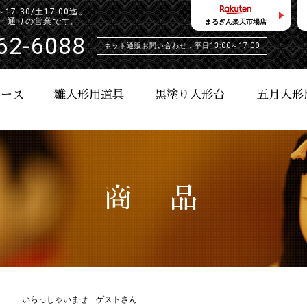
:30/土17:00迄。
ンダー通りの営業です。
まるぎん楽天市場店
62-6088
ネット通販お問い合わせ：平日13:00～17:00
ケース
雛人形用道具
黒塗り人形台
五月人形
商 品
いらっしゃいませ ゲストさん