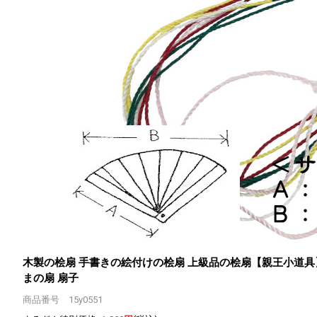
木製の桧扇 手書きの絵付けの桧扇 上級品の桧扇
【親王小道具】
まの扇 扇子
商品番号 15y0551