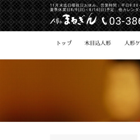
11月末迄日曜祝日お休み。営業時間：平日9:30～17
夏季休業日8/9(日)～8/16(日)予定、他カレ
03-38
トップ
木目込人形
人形