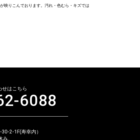
が映りこんでおります。汚れ・色むら・キズでは
わせはこちら
62-6088
！
0-2-1F(寿幸内）
休み。