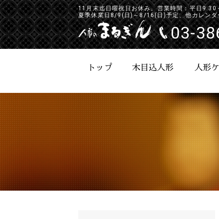
11月末迄日曜祝日お休み。営業時間：平日9:30～17
夏季休業日8/9(日)～8/16(日)予定、他カレ
03-38
トップ
木目込人形
人形