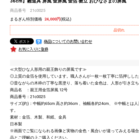
36cm】雛道具 屏風 金屏風 金箔 衝立 おひなさまの屏風
商品番号 21c0025
まるぎん特別価格
24,000円
(税込)
品切れ
≪大型ひな人形用の親王飾りの屏風です≫
◎上質の金箔を使用しています。職人さんが一枚一枚丁寧に箔押しした
◎昔ながらの木枠の丁寧な黒塗り、落ち着いた金色は、人形が引き立ち
商品名 ：親王用金箔屏風 12号
商品番号：21c0025
サイズ(約)：中幅約65cm 高さ約36cm 、袖幅各約24cm、 ※中
す。
素材：金箔、木製、和紙、金具
日本製
※画面でご覧になられる画像と実物の金色・風合いが違ってみえる場合
品とご理解の上ご購入ください。