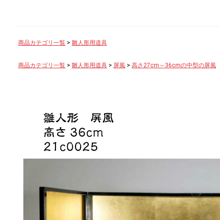
商品カテゴリ一覧
>
雛人形用道具
商品カテゴリ一覧
>
雛人形用道具
>
屏風
>
高さ27cm～36cmの中型の屏風