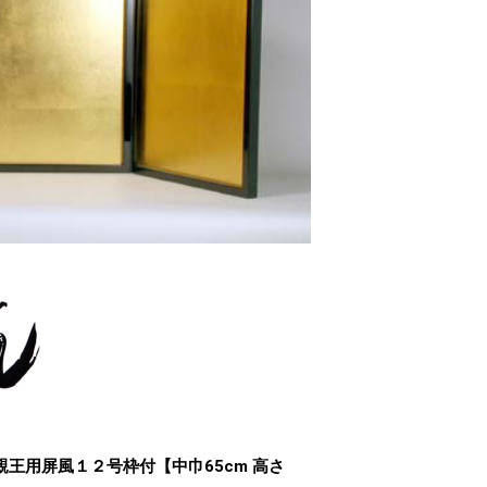
親王用屏風１２号枠付【中巾65cm 高さ