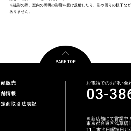
※撮影の際、室内の照明の影響を受け反射したり、影や回りの様子など
ありません。
PAGE TOP
店頭販売
お電話でのお問い合
03-38
店舗情報
特定商取引法表記
※新店舗にて営業中
東京都台東区浅草橋1-3
11月末迄日曜祝日お